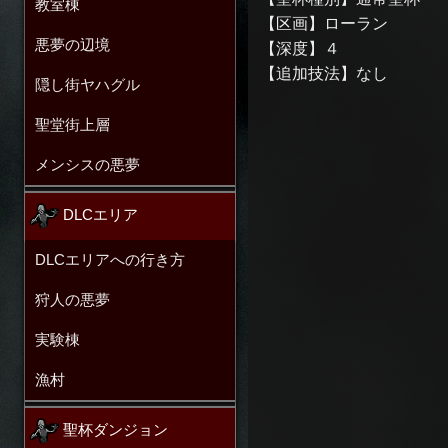
教室棟
【区画】ローラン
悪夢の辺境
【深度】４
【追加技法】なし
隠し街ヤハグル
聖堂街上層
メンシスの悪夢
DLCエリア
DLCエリアへの行き方
狩人の悪夢
実験棟
漁村
聖杯ダンジョン