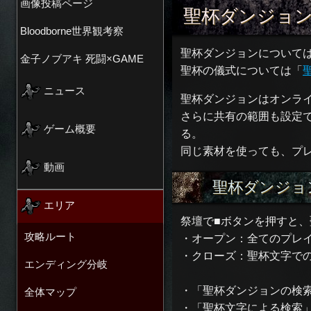
画像投稿ページ
聖杯ダンジョ
Bloodborne世界観考察
聖杯ダンジョンについて
金子ノブアキ 死闘×GAME
聖杯の儀式については「
ニュース
聖杯ダンジョンはオンラ
さらに共有の範囲も設定
ゲーム概要
る。
同じ素材を使っても、プ
動画
聖杯ダンジョ
エリア
祭壇で■ボタンを押すと
攻略ルート
・オープン：全てのプレ
・クローズ：聖杯文字で
エンディング分岐
・「聖杯ダンジョンの検
全体マップ
・「聖杯文字による検索