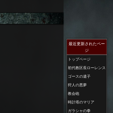
最近更新されたペー
ジ
トップページ
初代教区長ローレンス
ゴースの遺子
狩人の悪夢
教会砲
時計塔のマリア
ガラシャの拳