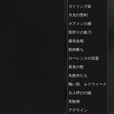
ガトリング銃
月光の聖剣
小アメンの腕
獣狩りの曲刀
爆発金槌
獣肉断ち
ローレンスの頭蓋
異形の獣
失敗作たち
醜い獣、ルドウイーク
古人呼びの鐘
実験棟
アデライン