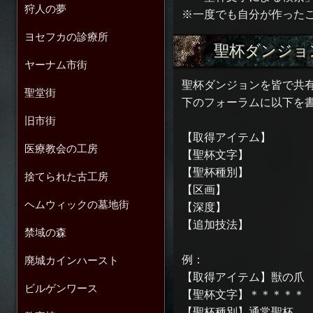
狩人の夢
※一度でも自分が作った
ヨセフカの診療所
聖杯ダンジョ
ヤーナム市街
聖杯ダンジョンを皆で共
聖堂街
下のフォーラムに以下を
旧市街
【取得アイテム】
医療教会の工房
【聖杯文字】
【聖杯種別】
捨てられた古工房
【区画】
ヘムウィックの墓地街
【深度】
【追加技法】
禁域の森
例：
廃城カインハースト
【取得アイテム】獣の爪
ビルゲンワース
【聖杯文字】＊＊＊＊＊
【聖杯種別】通常聖杯