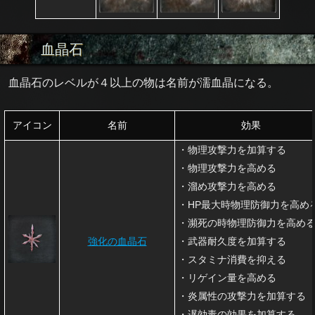
血晶石
血晶石のレベルが４以上の物は名前が濡血晶になる。
アイコン
名前
効果
・物理攻撃力を加算する
・物理攻撃力を高める
・溜め攻撃力を高める
・HP最大時物理防御力を高め
・瀕死の時物理防御力を高め
強化の血晶石
・武器耐久度を加算する
・スタミナ消費を抑える
・リゲイン量を高める
・炎属性の攻撃力を加算する
・遅効毒の効果を加算する