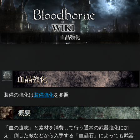
Bloodborne wiki
血晶強化
血晶強化
装備の強化は
装備強化
を参照
概要
「血の遺志」と素材を消費して行う通常の武器強化に加
え、倒した敵などから入手する「血晶石」によっても武器