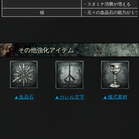
・スタミナ消費が増える
傾
・元々の血晶石の能力が１
その他強化アイテム
▲血晶石
▲カレル文字
▲儀式素材