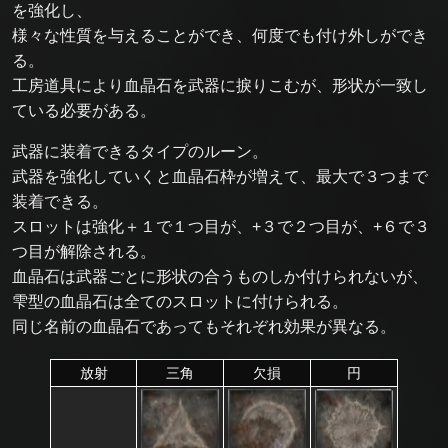
を強化し、
様々な性質を与えることができ、何度でも付け外しができ
る。
工房道具により血晶石を武器に捩りこむが、形状が一致し
ている必要がある。
武器に装着できるタイプのルーン。
武器を強化していくと血晶石枠が増えて、最大で３つまで
装着できる。
スロットは強化＋１で１つ目が、+３で２つ目が、+６で３
つ目が解除される。
血晶石は武器ごとに形状の合うものしか付けられないが、
雫型の血晶石は全てのスロットに付けられる。
同じ名前の血晶石であってもそれぞれ効果が異なる。
放射
三角
欠損
円