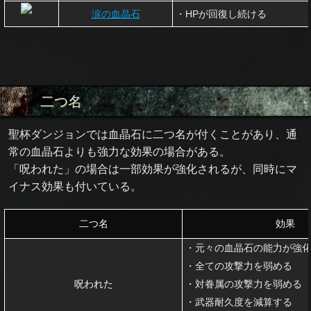
涙の血晶石
・HPが回復し続ける
二つ名
聖杯ダンジョンでは血晶石に二つ名が付くことがあり、通
常の血晶石よりも強力な効果の場合がある。
「呪われた」の場合は一部効果が強化されるが、同時にマ
イナス効果も付いている。
二つ名
効果
・元々の血晶石の能力が強
・全ての攻撃力を弱める
呪われた
・対眷属の攻撃力を弱める
・武器耐久度を減算する