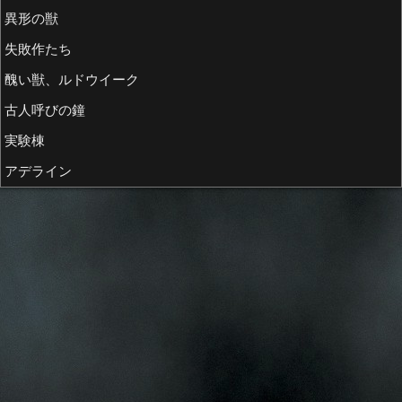
異形の獣
失敗作たち
醜い獣、ルドウイーク
古人呼びの鐘
実験棟
アデライン