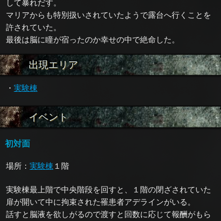
して暴れだす。
マリアからも特別扱いされていたようで露台へ行くことを
許されていた。
最後は脳に瞳が宿ったのか幸せの中で絶命した。
出現エリア
・
実験棟
イベント
初対面
場所：
実験棟
１階
実験棟最上階で中央階段を回すと、１階の閉ざされていた
扉が開いて中に拘束された罹患者アデラインがいる。
話すと脳液を欲しがるので渡すと回数に応じて報酬がもら