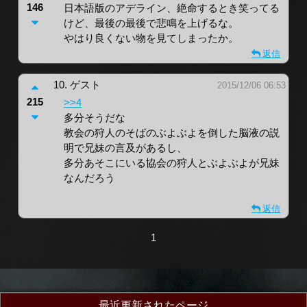
146
日本語版のアデライン、絶命するとき笑ってる
けど、最後の最後で悲鳴を上げるな。
やはり良くない物を見てしまったか。
返信
10.
ゲスト
2015/12/06 06:53
215
>>4
多分そうだな
教会の狩人のそばのぶよぶよを倒した脳液の説
明で兄妹の言及があるし、
多分あそこにいる協会の狩人とぶよぶよが兄妹
なんだろう
返信
1
最近更新されたページ