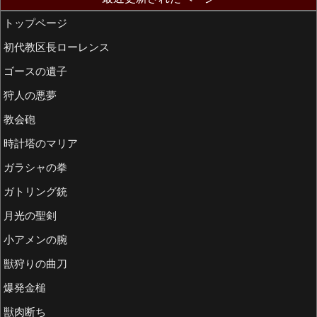
トップページ
初代教区長ローレンス
ゴースの遺子
狩人の悪夢
教会砲
時計塔のマリア
ガラシャの拳
ガトリング銃
月光の聖剣
小アメンの腕
獣狩りの曲刀
爆発金槌
獣肉断ち