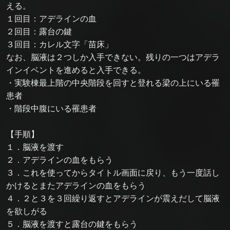
える。
１回目：アデラインの血
２回目：露台の鍵
３回目：カレル文字「苗床」
なお、脳液は２つしか入手できない。残りの一つはアデラ
インイベントを進めると入手できる。
・実験棟最上階の中央階段を回すと登れる梁の上にいる罹
患者
・階段中腹にいる罹患者
【手順】
１．脳液を渡す
２．アデラインの血をもらう
３．これを使ってからタイトル画面に戻り、もう一度話し
かけるとまたアデラインの血をもらう
４．２と３を３回繰り返すとアデラインが震えだして脳液
を欲しがる
５．脳液を渡すと露台の鍵をもらう