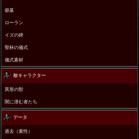
僻墓
ローラン
イズの碑
聖杯の儀式
儀式素材
敵キャラクター
異形の獣
闇に潜む者たち
データ
過去（素性）