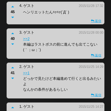
4.
ゲスト
2015/11/28 17:32
45
ヘンリエットたんﾊｧﾊｧ(´Д` )
返信
3.
ゲスト
2015/11/28 00:00
40
>>2
本編はラストボスの前に進んでも出てこない
(｀；ω；´)
返信
2.
ゲスト
2015/11/25 14:29
41
>>1
どっかで見たけど本編進めて行くと出るみたい
よ
なんかの条件があるらしい
返信
1.
ゲスト
2015/11/25 14:27