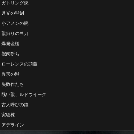
ガトリング銃
月光の聖剣
小アメンの腕
獣狩りの曲刀
爆発金槌
獣肉断ち
ローレンスの頭蓋
異形の獣
失敗作たち
醜い獣、ルドウイーク
古人呼びの鐘
実験棟
アデライン