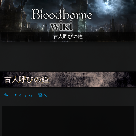
Bloodborne wiki
古人呼びの鐘
古人呼びの鐘
キーアイテム一覧へ