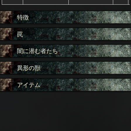
特徴
罠
闇に潜む者たち
異形の獣
アイテム