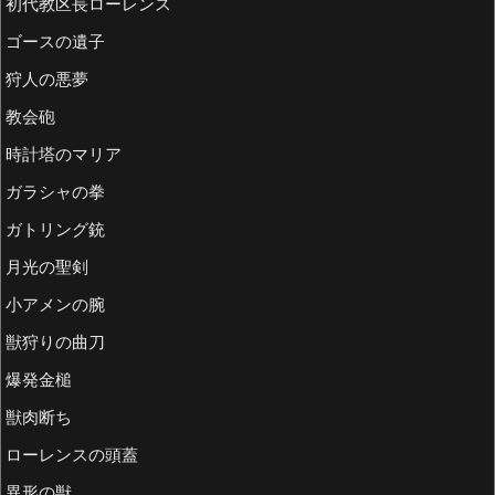
初代教区長ローレンス
ゴースの遺子
狩人の悪夢
教会砲
時計塔のマリア
ガラシャの拳
ガトリング銃
月光の聖剣
小アメンの腕
獣狩りの曲刀
爆発金槌
獣肉断ち
ローレンスの頭蓋
異形の獣