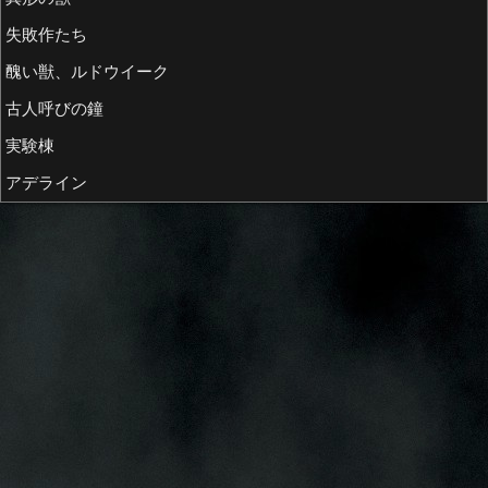
失敗作たち
醜い獣、ルドウイーク
古人呼びの鐘
実験棟
アデライン