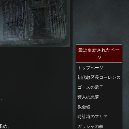
最近更新されたペー
ジ
トップページ
初代教区長ローレンス
ゴースの遺子
た、
狩人の悪夢
教会砲
時計塔のマリア
求め、
ガラシャの拳