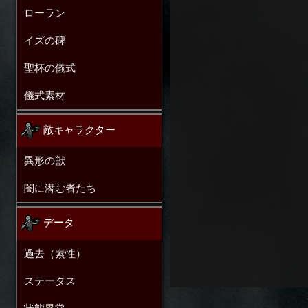
ローラン
イズの碑
聖杯の儀式
儀式素材
敵キャラクター
異形の獣
闇に潜む者たち
データ
過去（素性）
ステータス