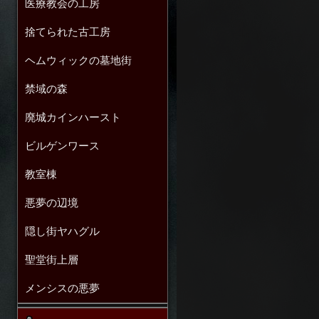
医療教会の工房
捨てられた古工房
ヘムウィックの墓地街
禁域の森
廃城カインハースト
ビルゲンワース
教室棟
悪夢の辺境
隠し街ヤハグル
聖堂街上層
メンシスの悪夢