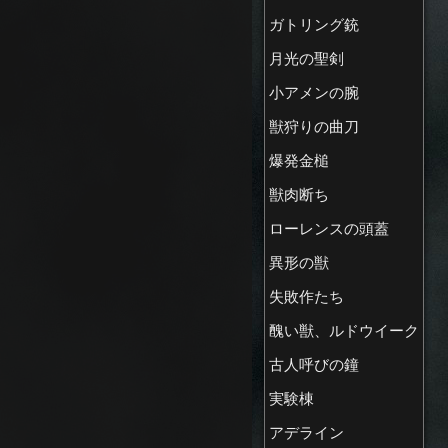
ガトリング銃
月光の聖剣
小アメンの腕
獣狩りの曲刀
爆発金槌
獣肉断ち
ローレンスの頭蓋
異形の獣
失敗作たち
醜い獣、ルドウイーク
古人呼びの鐘
実験棟
アデライン