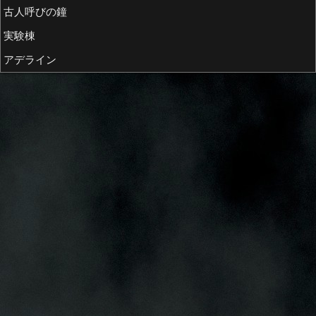
古人呼びの鐘
実験棟
アデライン