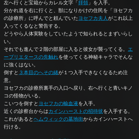
左へ行くと宝箱からカレル文字「
拝領
」を入手。
分かれ道を右に行くと、獣になりかけの住民を「ヨセフカ
の診療所」に呼んでと頼んでいた
ヨセフカ夫人
がこれ以上
入ってくるなと警告する。
どうやら人体実験をしていたようで知られるとまずいらし
い。
それでも進んで２階の部屋に入ると彼女が襲ってくる。
エ
ーブリエタースの先触れ
を使ってくる神秘キャラでそんな
に強くはない。
倒すと
３本目のへその緒
が１つ入手できなくなるため注
意。
ヨセフカの診療所裏手の入口へ戻り、右へ行くと青いキノ
コの怪物がいる。
こいつを倒すと
ヨセフカの輸血液
を入手。
近くの診察台からは
カインハーストの招待状
を入手する。
これがあると
ヘムウィックの墓地街
からカインハーストへ
行ける。