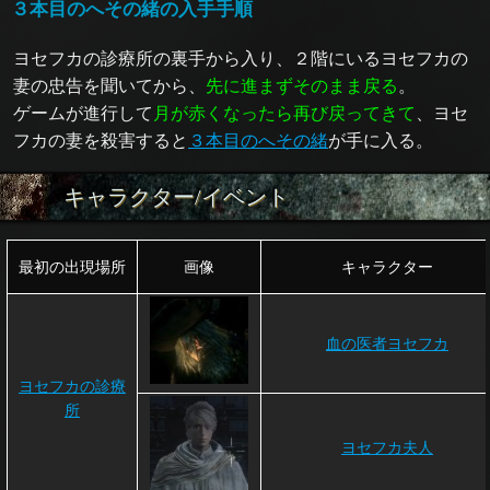
３本目のへその緒の入手手順
ヨセフカの診療所の裏手から入り、２階にいるヨセフカの
妻の忠告を聞いてから、
先に進まずそのまま戻る
。
ゲームが進行して
月が赤くなったら再び戻ってきて
、ヨセ
フカの妻を殺害すると
３本目のへその緒
が手に入る。
キャラクター/イベント
最初の出現場所
画像
キャラクター
血の医者ヨセフカ
ヨセフカの診療
所
ヨセフカ夫人