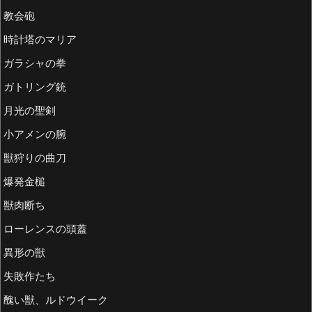
教会砲
時計塔のマリア
ガラシャの拳
ガトリング銃
月光の聖剣
小アメンの腕
獣狩りの曲刀
爆発金槌
獣肉断ち
ローレンスの頭蓋
異形の獣
失敗作たち
醜い獣、ルドウイーク