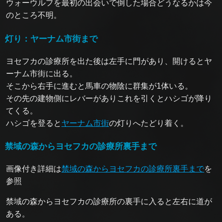
ウォーウルフを最初の出会いで倒した場合どうなるかは今
のところ不明。
灯り：ヤーナム市街まで
ヨセフカの診療所を出た後は左手に門があり、開けるとヤ
ーナム市街に出る。
そこから右手に進むと馬車の物陰に群集が1体いる。
その先の建物側にレバーがありこれを引くとハシゴが降り
てくる。
ハシゴを登ると
ヤーナム市街
の灯りへたどり着く。
禁域の森からヨセフカの診療所裏手まで
画像付き詳細は
禁域の森からヨセフカの診療所裏手まで
を
参照
禁域の森からヨセフカの診療所の裏手に入ると左右に道が
ある。