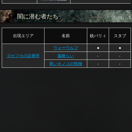
闇に潜む者たち
出現エリア
名前
銃パリィ
スタブ
ウォーウルフ
●
●
ヨセフカの診療所
脳喰らい
-
-
青いキノコの怪物
-
-