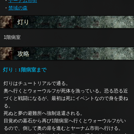
・
ヤーナム市街
・
禁域の森
灯り
1階病室
攻略
灯り：1階病室まで
灯りはチュートリアルで通る。
奥へ行くとウォーウルフが死体を漁っている。恐る恐る近
づくと戦闘になるが、最初は死にイベントなので身を委ね
る。
死ぬと夢の避難所へ強制送還される。
目覚めの墓石から再び1階病室へ行くとウォーウルフがい
るので、倒して奥の扉を進むとヤーナム市街へ行ける。