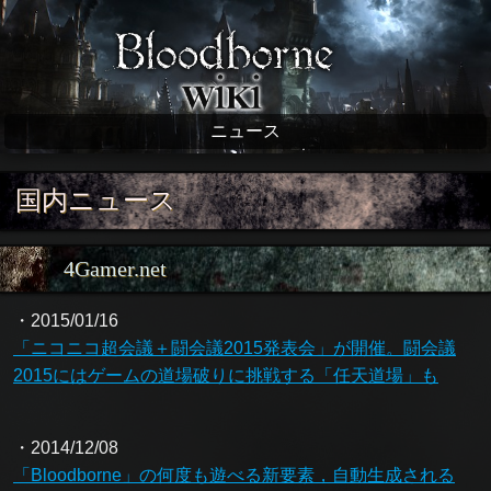
Bloodborne wiki
ニュース
国内ニュース
4Gamer.net
・2015/01/16
「ニコニコ超会議＋闘会議2015発表会」が開催。闘会議
2015にはゲームの道場破りに挑戦する「任天道場」も
・2014/12/08
「Bloodborne」の何度も遊べる新要素，自動生成される