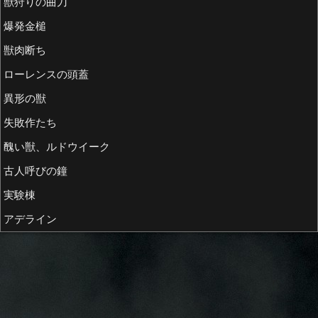
獣狩りの曲刀
爆発金槌
獣肉断ち
ローレンスの頭蓋
異形の獣
失敗作たち
醜い獣、ルドウイーク
古人呼びの鐘
実験棟
アデライン