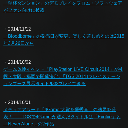
「聖杯ダンジョン」のデモプレイをフロム・ソフトウェア
がファン向けに披露
・2014/11/12
「Bloodborne」の発売日が変更。楽しく苦しめるのは2015
年3月26日から
・2014/10/02
ゲーム体験イベント「PlayStation LIVE Circuit 2014」が札
幌・大阪・福岡で開催決定。｢TGS 2014｣プレイステーシ
ョンブース展示タイトルをプレイできる
・2014/10/01
メディアアワード「4Gamer大賞＆優秀賞」の結果を発
表！――TGSで4Gamerが選んだタイトルは「Evolve」と
「Never Alone」の2作品