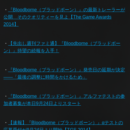
・
『Bloodborne（ブラッドボーン）』の最新トレーラーが
公開 そのクオリティーを見よ【The Game Awards
2014】
・
【先出し週刊ファミ通】『Bloodborne（ブラッドボー
ン）』待望の続報を入手！
・
『Bloodborne（ブラッドボーン）』発売日の延期が決定
――「最後の調整に時間をかけるため」
・
『Bloodborne（ブラッドボーン）』アルファテストの参
加者募集が本日9月24日よりスタート
・
【速報】『Bloodborne（ブラッドボーン）』αテストの
応募受付が9月24日より開始【TGS 2014】