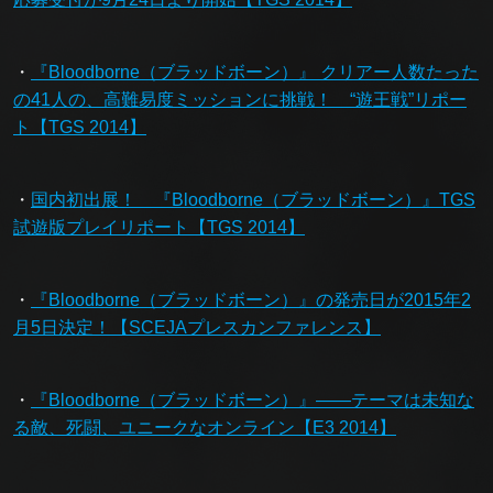
・
『Bloodborne（ブラッドボーン）』 クリアー人数たった
の41人の、高難易度ミッションに挑戦！ “遊王戦”リポー
ト【TGS 2014】
・
国内初出展！ 『Bloodborne（ブラッドボーン）』TGS
試遊版プレイリポート【TGS 2014】
・
『Bloodborne（ブラッドボーン）』の発売日が2015年2
月5日決定！【SCEJAプレスカンファレンス】
・
『Bloodborne（ブラッドボーン）』――テーマは未知な
る敵、死闘、ユニークなオンライン【E3 2014】