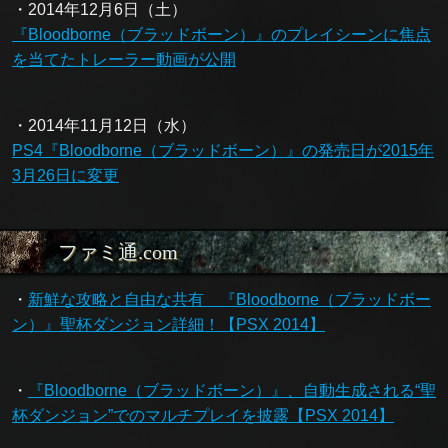
・2014年12月6日（土）
『Bloodborne（ブラッドボーン）』のプレイシーンに焦点
を当てたトレーラー動画が公開
・2014年11月12日（水）
PS4『Bloodborne（ブラッドボーン）』の発売日が2015年
3月26日に変更
ファミ通.com
・
新鮮な攻略と自由な共有 『Bloodborne（ブラッドボー
ン）』聖杯ダンジョン詳細！【PSX 2014】
・
『Bloodborne（ブラッドボーン）』、自動生成される“聖
杯ダンジョン”でのマルチプレイを披露【PSX 2014】