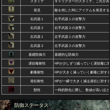
スタミナ
キャラクターのスタミナ。これが高
発見
敵を倒した時にアイテムを発見する
右武器１
右手武器１の攻撃力
右武器２
右手武器２の攻撃力
左武器１
左手武器１の攻撃力
左武器２
左手武器２の攻撃力
基礎防御力
基礎的な防御力
遅効毒耐性
HPが少しずつ減っていく遅効毒に
劇毒耐性
HPが大きく減っていく劇毒に対す
発狂耐性
HPが一瞬で大きく減る発狂に対す
獣性
一時的獣化に際し、数値が高いほど
防御ステータス