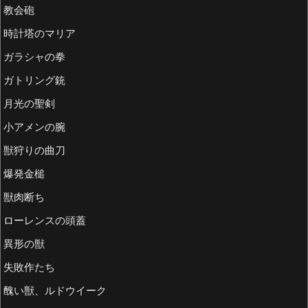
教会砲
時計塔のマリア
ガラシャの拳
ガトリング銃
月光の聖剣
小アメンの腕
獣狩りの曲刀
爆発金槌
獣肉断ち
ローレンスの頭蓋
異形の獣
失敗作たち
醜い獣、ルドウイーク