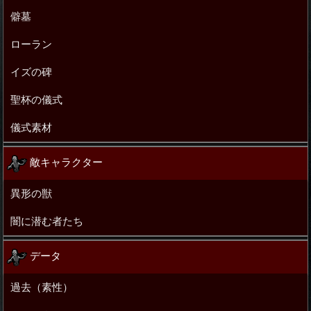
僻墓
ローラン
イズの碑
聖杯の儀式
儀式素材
敵キャラクター
異形の獣
闇に潜む者たち
データ
過去（素性）