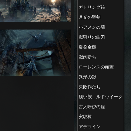
ガトリング銃
月光の聖剣
小アメンの腕
獣狩りの曲刀
爆発金槌
獣肉断ち
ローレンスの頭蓋
異形の獣
失敗作たち
醜い獣、ルドウイーク
古人呼びの鐘
実験棟
アデライン