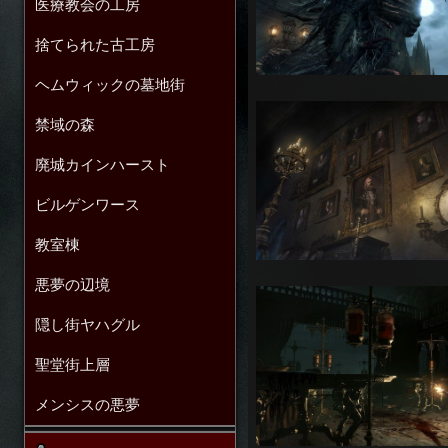
医療教会の工房
捨てられた古工房
ヘムウィックの墓地街
禁域の森
廃城カインハースト
ビルゲンワース
教室棟
悪夢の辺境
隠し街ヤハグル
聖堂街上層
メンシスの悪夢