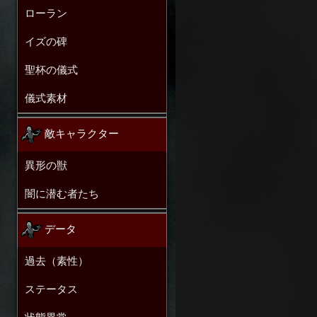
ローラン
イズの碑
聖杯の儀式
儀式素材
敵キャラクター
異形の獣
闇に潜む者たち
データ
過去（素性）
ステータス