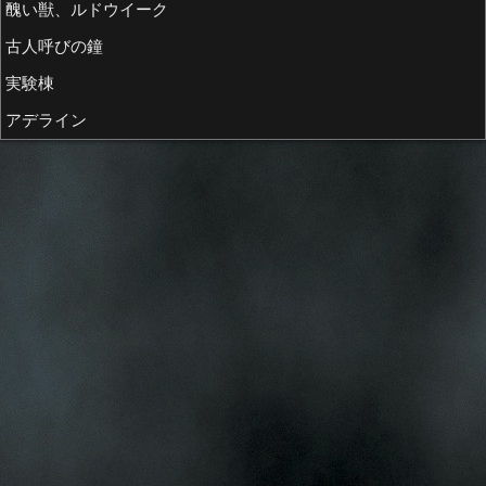
醜い獣、ルドウイーク
古人呼びの鐘
実験棟
アデライン