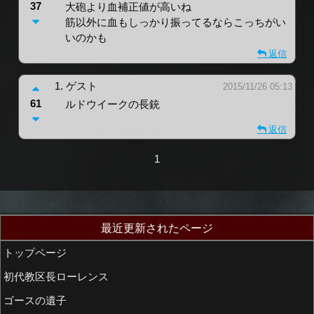
37
大砲より血補正値が高いね
筋以外に血もしっかり振ってるならこっちがい
いのかも
返信
1.
ゲスト
2015/11/26 05:13
61
ルドウイークの長銃
返信
1
最近更新されたページ
トップページ
初代教区長ローレンス
ゴースの遺子