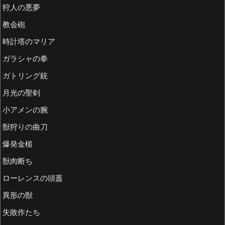
狩人の悪夢
教会砲
時計塔のマリア
ガラシャの拳
ガトリング銃
月光の聖剣
小アメンの腕
獣狩りの曲刀
爆発金槌
獣肉断ち
ローレンスの頭蓋
異形の獣
失敗作たち