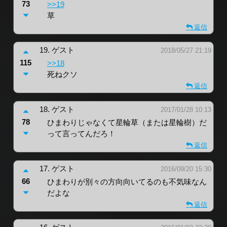
73
>>19
草
返信
19.
ゲスト
2018/05/27 21:19
115
>>18
死ねクソ
返信
18.
ゲスト
2017/01/28 10:13
78
ひまわりじゃなくて星輪草（または星輪樹）だ
って言ってんだろ！
返信
17.
ゲスト
2016/09/20 15:30
66
ひまわりが別々の方向向いてるのも不気味なん
だよな
返信