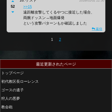
16.
ゲスト
2016/01/02 22:30
52
>>15
遠距離攻撃してくるやつに接近した場合、
両腕ドッスン→地面爆発
という攻撃パターンもか確認しました
返信
1
2
最近更新されたページ
トップページ
初代教区長ローレンス
ゴースの遺子
狩人の悪夢
教会砲