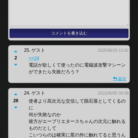
25.
ゲスト
2025/06/20 13:02
2
>>24
電話が欲しくて使ったのに電磁波攻撃マシーン
ができたら失敗だろう？
返信
24.
ゲスト
2021/05/05 04:08
28
使者より高次元な交信して隕石落としてくるの
に
何が失敗なのか
彼方がエーブリエタースちゃんの次元に触れる
ものだとして
こいつらのは確実に星の外に触れてると思うん